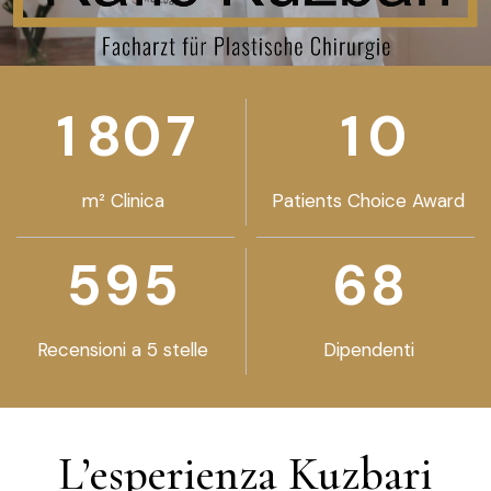
0
0
0
0
0
0
1
8
0
7
1
0
m² Clinica
Patients Choice Award
0
0
0
0
0
5
9
5
6
8
Recensioni a 5 stelle
Dipendenti
L’esperienza Kuzbari