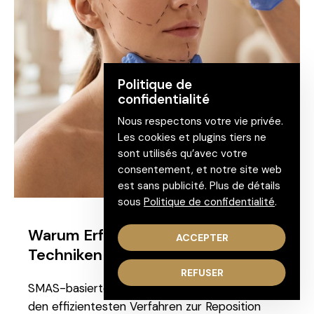
Politique de
confidentialité
Nous respectons votre vie privée.
Les cookies et plugins tiers ne
sont utilisés qu’avec votre
consentement, et notre site web
est sans publicité. Plus de détails
sous
Politique de confidentialité
.
Warum Erfahrung bei modernen
ACCEPTER
Techniken eine zentrale Rolle spielt
REFUSER
SMAS-basierte Lappentechniken gehören zu
den effizientesten Verfahren zur Reposition