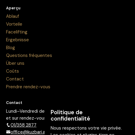
Aperçu
Ablauf
Vorteile
Facelifting
Ergebnisse
Blog
Questions fréquentes
Über uns
Coûts
Contact
Prendre rendez-vous
Contact
Lundi–Vendredi de 8h à 18h
Politique de
confidentialité
et sur rendez-vous individuel.
01/358 2877
Nous respectons votre vie privée.
office@kuzbari.at