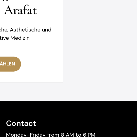
 Arafat
sche, Ästhetische und
tive Medizin
ÄHLEN
Contact
Monday–Friday from 8 AM to 6 PM