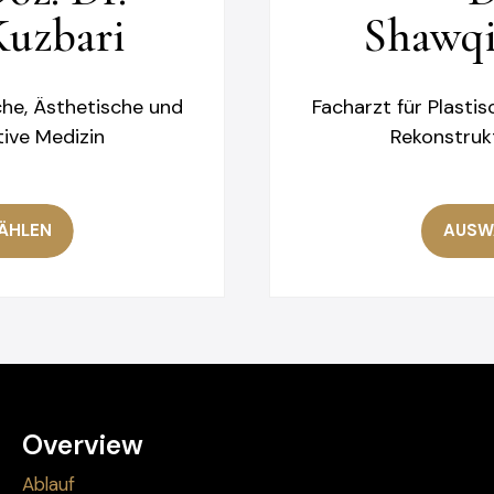
Kuzbari
Shawqi
che, Ästhetische und
Facharzt für Plasti
ive Medizin
Rekonstruk
ÄHLEN
AUSW
Overview
Ablauf