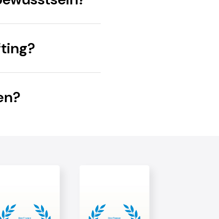
fting?
en?